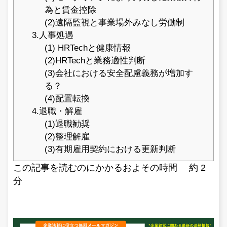
為と賃金控除
(2)遠隔監視と事業場外みなし労働制
3.人事処遇
(1) HRTechと健康情報
(2)HRTechと業務適性判断
(3)会社における安全配慮義務が増加す
る？
(4)配置転換
4.退職・解雇
(1)退職勧奨
(2)整理解雇
(3)有期雇用契約における更新判断
この記事を読むのにかかるおよその時間 約
2
分