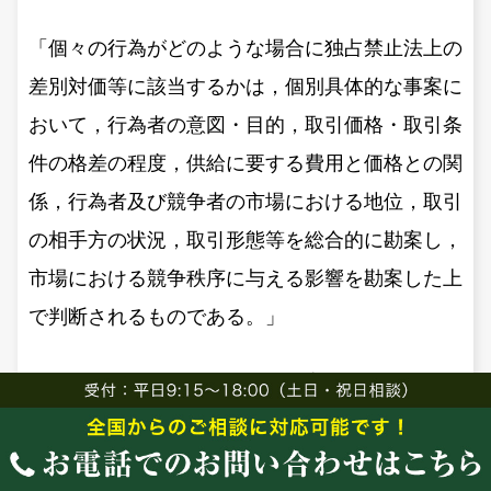
「個々の行為がどのような場合に独占禁止法上の
差別対価等に該当するかは，個別具体的な事案に
おいて，行為者の意図・目的，取引価格・取引条
件の格差の程度，供給に要する費用と価格との関
係，行為者及び競争者の市場における地位，取引
の相手方の状況，取引形態等を総合的に勘案し，
市場における競争秩序に与える影響を勘案した上
で判断されるものである。」
なお、本件ではメーカー側の発案によるリベート
を検討していますが、小売店側からリベートを要
請することも当然有り得る話ですし、直ちに違法