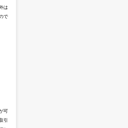
外は
ので
が可
取引