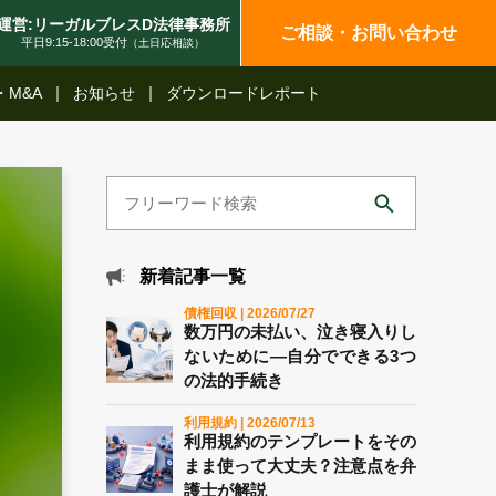
運営:リーガルブレスD法律事務所
ご相談・お問い合わせ
平日9:15-18:00受付
（土日応相談）
・M&A
お知らせ
ダウンロードレポート
新着記事一覧
債権回収 | 2026/07/27
数万円の未払い、泣き寝入りし
ないために―自分でできる3つ
の法的手続き
利用規約 | 2026/07/13
利用規約のテンプレートをその
まま使って大丈夫？注意点を弁
護士が解説