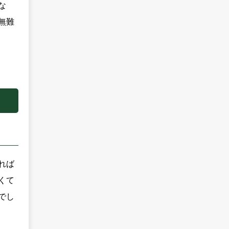
な
無難
れば
くて
でし