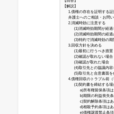
【回答】
【解説】
1.債権の存在を証明する
弁護士へのご相談・お問
2.消滅時効に注意する
(1)消滅時効期間が経
(2)消滅時効期間の経
(3)特約で消滅時効の
3.回収方針を決める
(1)最初に行うべき措置
(2)確認が取れない場合
(3)確認が取れた場合
(4)取引先との協議内
(5)取引先と合意書面
4.債権回収のトラブル前
(1)契約書を締結する場
a)所有権留保条項
b)期限の利益喪失
c)契約解除条項は
d)相殺予約条項は
e)債権譲渡禁止条