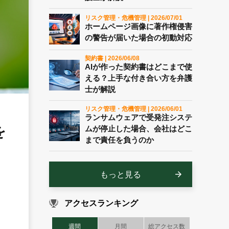
リスク管理・危機管理 | 2026/07/01
ホームページ画像に著作権侵害
の警告が届いた場合の初動対応
契約書 | 2026/06/08
AIが作った契約書はどこまで使
える？上手な付き合い方を弁護
士が解説
リスク管理・危機管理 | 2026/06/01
ランサムウェアで受発注システ
を
ムが停止した場合、会社はどこ
まで責任を負うのか
もっと見る
アクセスランキング
週間
月間
総アクセス数