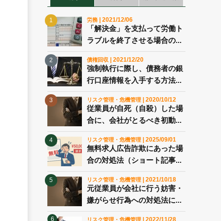
| 2021/12/06
労務
「解決金」を支払って労働ト
ラブルを終了させる場合の...
| 2021/12/20
債権回収
強制執行に際し、債務者の銀
行口座情報を入手する方法...
| 2020/10/12
リスク管理・危機管理
従業員が自死（自殺）した場
合に、会社がとるべき初動...
| 2025/09/01
リスク管理・危機管理
無料求人広告詐欺にあった場
合の対処法（ショート記事...
| 2021/10/18
リスク管理・危機管理
元従業員が会社に行う妨害・
嫌がらせ行為への対処法に...
| 2022/11/28
リスク管理・危機管理