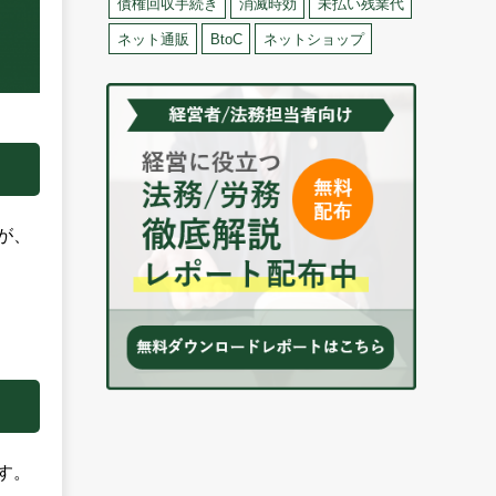
債権回収手続き
消滅時効
未払い残業代
ネット通販
BtoC
ネットショップ
が、
す。