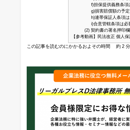
f)担保提供義務条
g)損害賠償額の予
h)連帯保証人条項
i)合意管轄条項は必
(2) 契約書の署名押
【参考動画】民法改正 個人
この記事を読むのにかかるおよその時間 約
2