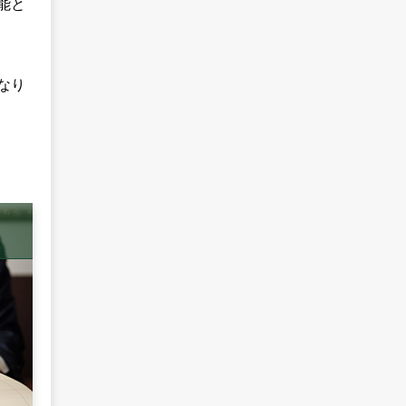
能と
なり