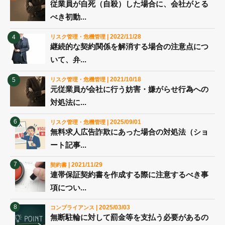
従業員が自死（自殺）した場合に、会社がとる
べき初動...
| 2022/11/28
リスク管理・危機管理
継続的な契約関係を解消する場合の注意点につ
いて、弁...
| 2021/10/18
リスク管理・危機管理
元従業員が会社に行う妨害・嫌がらせ行為への
対処法に...
| 2025/09/01
リスク管理・危機管理
無料求人広告詐欺にあった場合の対処法（ショ
ート記事...
| 2021/11/29
契約書
連帯保証契約書を作成する際に注意するべき事
項につい...
| 2025/03/03
コンプライアンス
無断駐輪に対して罰金等を支払う必要があるの