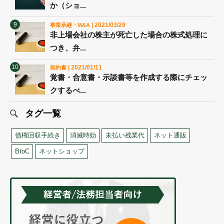
か（ショ...
| 2021/03/29
事業承継・M&A
非上場会社の株主が死亡した場合の株式処理に
つき、弁...
| 2021/01/11
契約書
覚書・合意書・示談書等を作成する際にチェッ
クするべ...
タグ一覧
債権回収手続き
消滅時効
未払い残業代
ネット通販
BtoC
ネットショップ