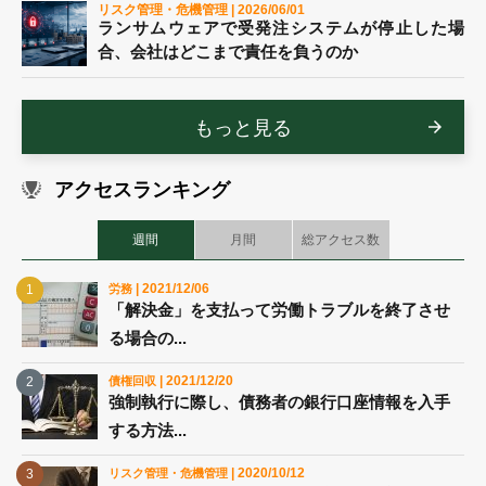
リスク管理・危機管理 | 2026/06/01
ランサムウェアで受発注システムが停止した場
合、会社はどこまで責任を負うのか
もっと見る
アクセスランキング
週間
月間
総アクセス数
| 2021/12/06
労務
「解決金」を支払って労働トラブルを終了させ
る場合の...
| 2021/12/20
債権回収
強制執行に際し、債務者の銀行口座情報を入手
する方法...
| 2020/10/12
リスク管理・危機管理