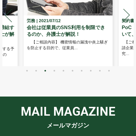
労務
| 2021/07/12
契約書
締結す
会社は従業員のSNS利用を制限でき
PoC
士が解
るのか、弁護士が解説！
いて
【ご相談内容】 機密情報の漏洩や炎上騒ぎ
【ご相
を防止する目的で、従業員...
請企業
結する予
究...
るの
MAIL MAGAZINE
メールマガジン